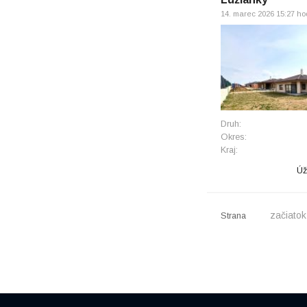
14. marec 2026 15:27 ho
Druh:
Okres:
Kraj:
Úž
začiatok
Strana