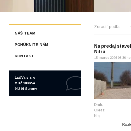
Zoradiť podľa:
NÁŠ TEAM
PONÚKNITE NÁM
Na predaj stav
Nitra
KONTAKT
15. marec 2026 08:36 ho
La&Va s. r. o.
MDŽ 1883/54
942 01 Šurany
Druh:
Okres:
Kraj:
Rozl