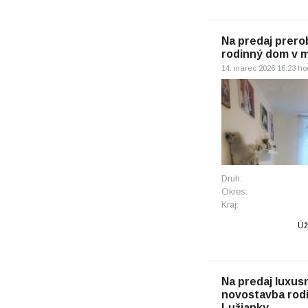
Na predaj prero
rodinný dom v 
14. marec 2026 16:23 ho
Druh:
Okres:
Kraj:
Úž
Na predaj luxus
novostavba rod
Lužianky