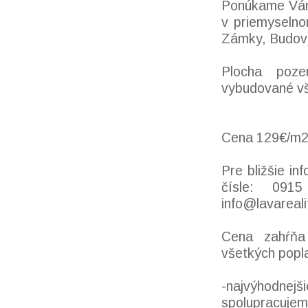
Ponúkame Vám 
v priemyselno
Zámky, Budova
Plocha poz
vybudované vš
Cena 129€/m
Pre bližšie i
čísle: 091
info@lavareali
Cena zahŕňa 
všetkých popla
-najvýhodnejš
spolupracujem