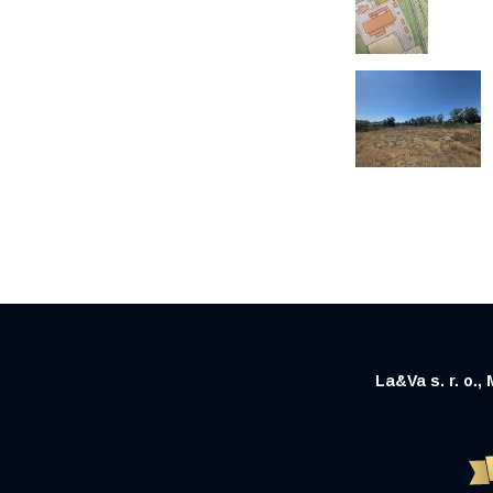
La&Va s. r. o.,