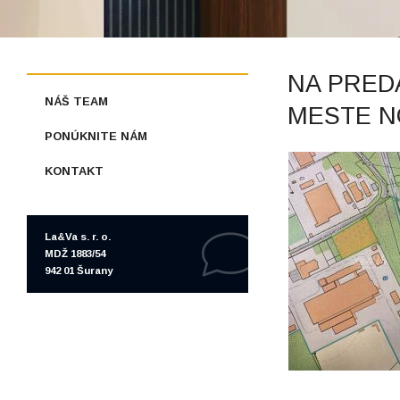
NA PRED
NÁŠ TEAM
MESTE N
PONÚKNITE NÁM
KONTAKT
La&Va s. r. o.
MDŽ 1883/54
942 01 Šurany