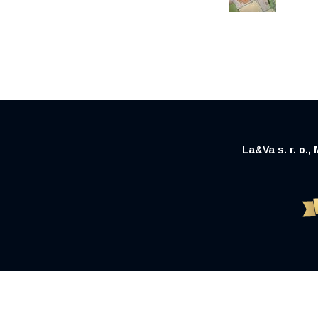
La&Va s. r. o.,