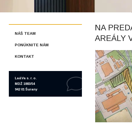
NA PRED
NÁŠ TEAM
AREÁLY 
PONÚKNITE NÁM
KONTAKT
La&Va s. r. o.
MDŽ 1883/54
942 01 Šurany