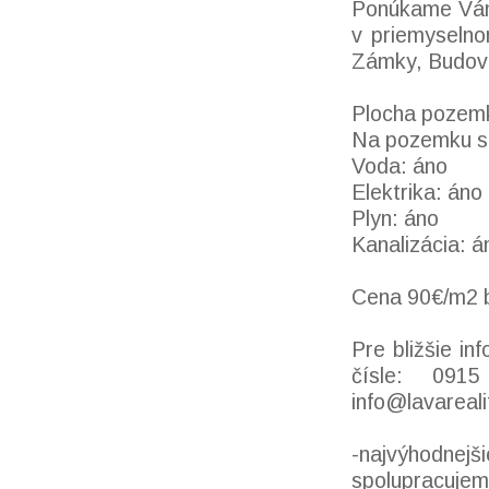
Ponúkame Vám 
v priemyselno
Zámky, Budova
Plocha pozemk
Na pozemku sú
Voda: áno
Elektrika: áno
Plyn: áno
Kanalizácia: á
Cena 90€/m2
Pre bližšie i
čísle: 091
info@lavareali
-najvýhodnejš
spolupracujem