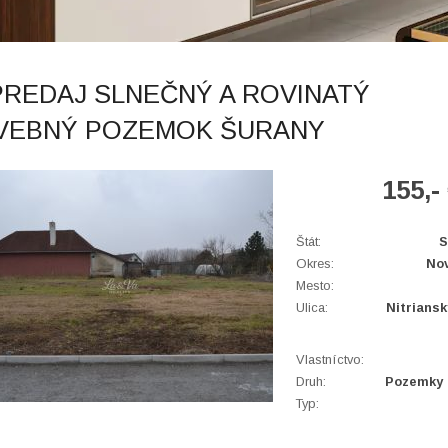
PREDAJ SLNEČNÝ A ROVINATÝ
VEBNÝ POZEMOK ŠURANY
155,-
Štát:
S
Okres:
No
Mesto:
Ulica:
Nitrians
Vlastníctvo:
Druh:
Pozemky 
Typ: