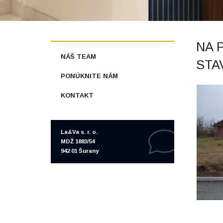
NA 
NÁŠ TEAM
STA
PONÚKNITE NÁM
KONTAKT
La&Va s. r. o.
MDŽ 1883/54
942 01 Šurany