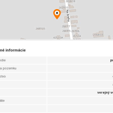
né informácie
odie
p
ha pozemku
ctvo
verejný 
ätie