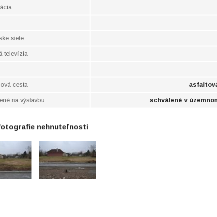
ácia
rske siete
 televízia
pová cesta
asfaltov
vené na výstavbu
schválené v územno
fotografie nehnuteľnosti