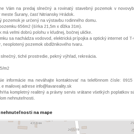
e Vám na predaj slnečný a rovinatý stavebný pozemok v novovyb
 v meste Šurany, časť Nitriansky Hrádok.
ý pozemok je určený na výstavbu rodinného domu.
 pozemku 656m2 (šírka 21,5m x dĺžka 31m).
má veľmi dobrú polohu v kľudnej, bočnej uličke.
ku sa nachádza vodovod, elektrická prípojka a optický internet od 
ý, neoplotený pozemok obdĺžnikového tvaru.
slnečný, tiché prostredie, pekný výhľad, rekreácia.
55/m2
žšie informácie ma neváhajte kontaktovať na telefónnom čísle: 091
 e mailovej adrese info@lavareality.sk
ŕňa kompletný realitný a právny servis vrátane všetkých poplatkov sú
dom nehnuteľnosti.
 nehnuteľnosti na mape