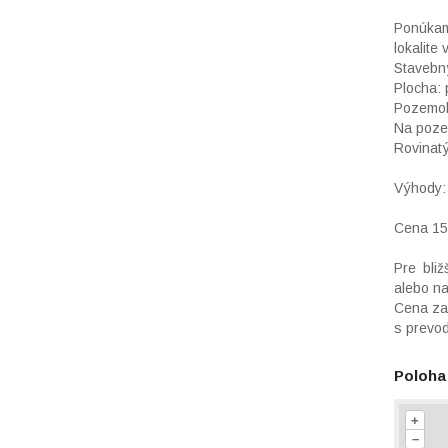
Ponúkam
lokalite
Stavebn
Plocha:
Pozemok 
Na pozem
Rovinat
Výhody: 
Cena 1
Pre bli
alebo na
Cena zah
s prevo
Poloha
+
–