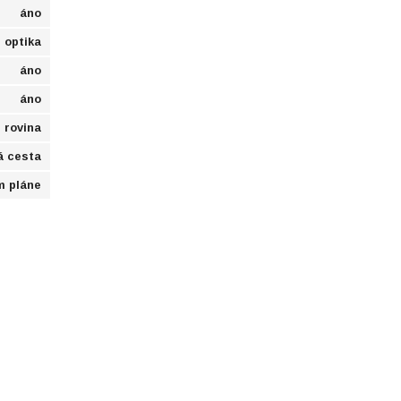
áno
optika
áno
áno
rovina
á cesta
m pláne