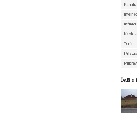
Kanaliz
Internet
Inžinie
Káblová
Terén
Prístu
Pripra
Ďalšie 