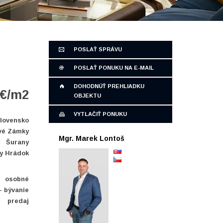
POSLAŤ SPRÁVU
POSLAŤ PONUKU NA E-MAIL
DOHODNÚŤ PREHLIADKU
 €/m2
OBJEKTU
VYTLAČIŤ PONUKU
lovensko
vé Zámky
Mgr. Marek Lontoš
Šurany
ky Hrádok
osobné
- bývanie
predaj