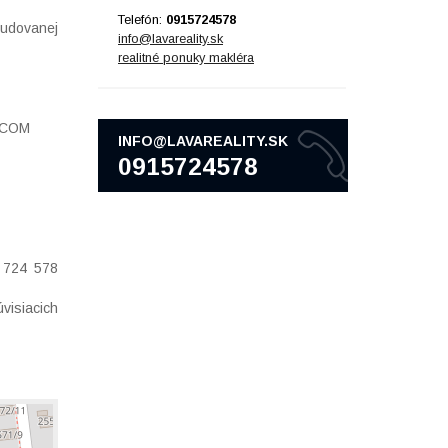
Telefón:
0915724578
udovanej
info@lavareality.sk
realitné ponuky makléra
T-COM
INFO@LAVAREALITY.SK
0915724578
5 724 578
visiacich