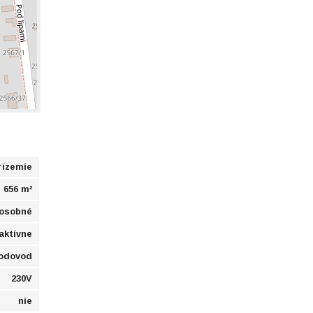
rízemie
656 m²
osobné
aktívne
vodovod
230V
nie