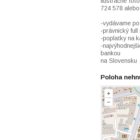
ilustračné fot
724 578 alebo 
-vydávame pot
-právnický ful
-poplatky na k
-najvýhodnejš
bankou
na Slovensku
Poloha nehn
+
–