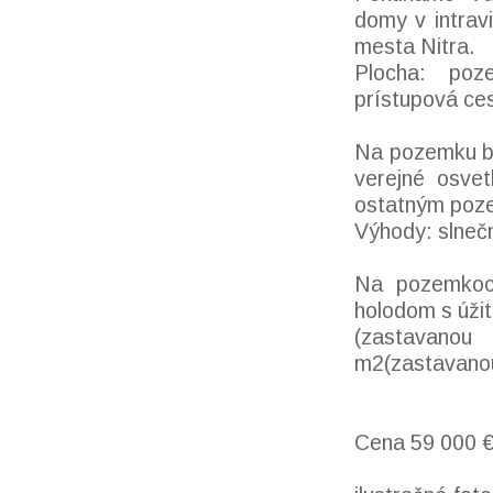
domy v intrav
mesta Nitra.
Plocha: poz
prístupová ce
Na pozemku bu
verejné osvet
ostatným poz
Výhody: slnečn
Na pozemkoch
holodom s úži
(zastavanou
m2(zastavano
Cena 59 000 