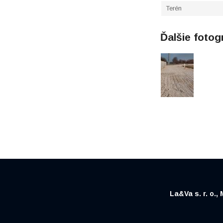
Terén
Ďalšie fotog
La&Va s. r. o.,