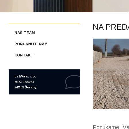
NA PRED
NÁŠ TEAM
PONÚKNITE NÁM
KONTAKT
La&Va s. r. o.
MDŽ 1883/54
942 01 Šurany
Ponúkame Vá