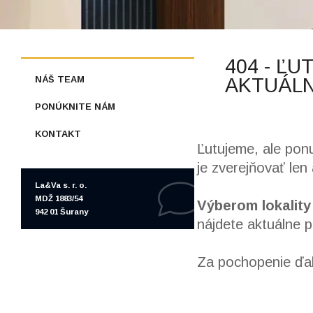
404 - ĽU
NÁŠ TEAM
AKTUÁLN
PONÚKNITE NÁM
KONTAKT
Ľutujeme, ale pon
je zverejňovať len
La&Va s. r. o.
MDŽ 1883/54
Výberom lokality
942 01 Šurany
nájdete aktuálne 
Za pochopenie ďa