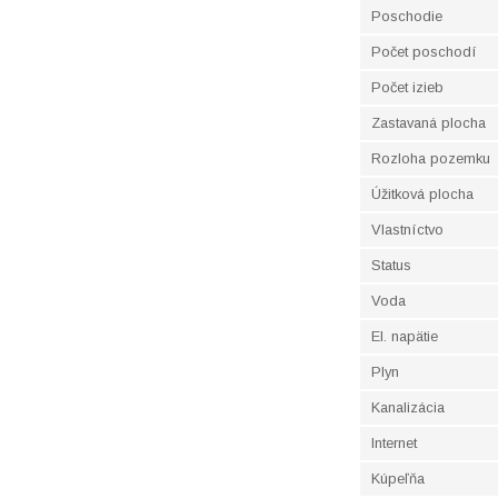
Poschodie
Počet poschodí
Počet izieb
Zastavaná plocha
Rozloha pozemku
Úžitková plocha
Vlastníctvo
Status
Voda
El. napätie
Plyn
Kanalizácia
Internet
Kúpeľňa