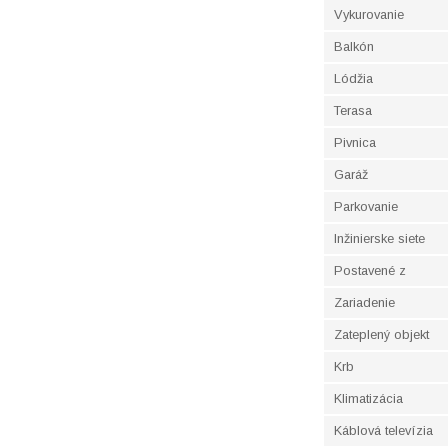
Vykurovanie
Balkón
Lódžia
Terasa
Pivnica
Garáž
Parkovanie
Inžinierske siete
Postavené z
Zariadenie
Zateplený objekt
Krb
Klimatizácia
Káblová televízia