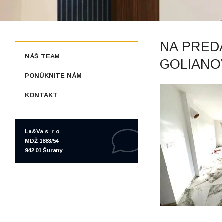
NA PRED
NÁŠ TEAM
GOLIANO
PONÚKNITE NÁM
KONTAKT
La&Va s. r. o.
MDŽ 1883/54
942 01 Šurany