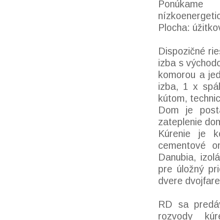
Ponúkame 
nízkoenergeti
Plocha: úžit
Dispozičné ri
izba s východ
komorou a je
izba, 1 x sp
kútom, techni
Dom je pos
zateplenie do
Kúrenie je k
cementové om
Danubia, izol
pre úložný pr
dvere dvojfar
RD sa predáva
rozvody kúr