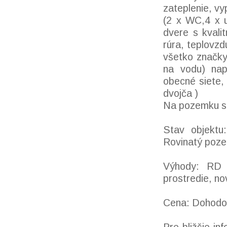
zateplenie, vy
(2 x WC,4 x u
dvere s kvali
rúra, teplovzd
všetko značky
na vodu) napo
obecné siete,
dvojča )
Na pozemku sa
Stav objektu:
Rovinatý poz
Výhody: RD j
prostredie, n
Cena: Dohodo