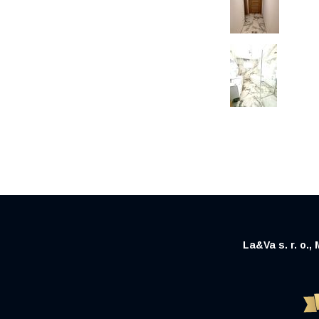
La&Va s. r. o.,