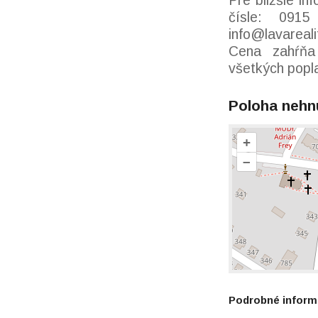
Pre bližšie i
čísle: 091
info@lavareali
Cena zahŕňa 
všetkých popla
Poloha nehn
+
–
Podrobné inform