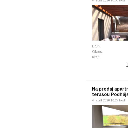
4. apríl 2026 10:55 hod
Druh:
Okres:
Kraj:
Ú
Na predaj apart
terasou Podhájs
4. apríl 2026 10:27 hod