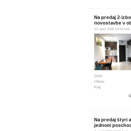
Na predaj 2-izb
novostavbe v o
13. apríl 2026 19:03 hod
Druh:
Okres:
Kraj:
Ú
Na predaj štyri
jednom poschod