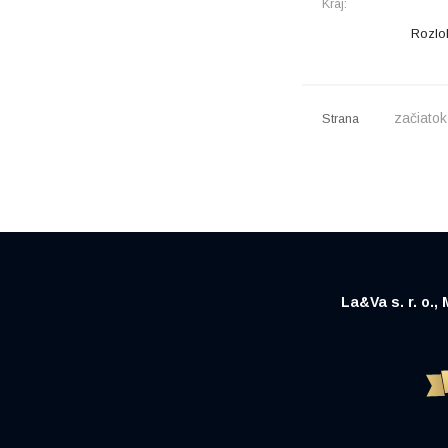
Kraj:
Rozlo
začiatok
Strana
La&Va s. r. o.,