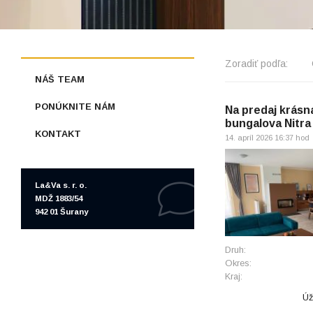
Zoradiť podľa:
NÁŠ TEAM
PONÚKNITE NÁM
Na predaj krás
bungalova Nitra
KONTAKT
14. apríl 2026 16:37 hod
La&Va s. r. o.
MDŽ 1883/54
942 01 Šurany
Druh:
Okres:
Kraj:
Úž