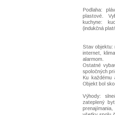
Podlaha: pláv
plastové. Vy
kuchyne: ku
(indukčná plat
Stav objektu:
internet, kli
alarmom.
Ostatné vybav
spoločných pr
Ku každému a
Objekt bol sk
Výhody: slne
zateplený by
prenajímania,
všetky spolu 