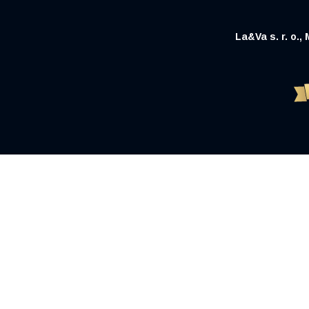
La&Va s. r. o.,