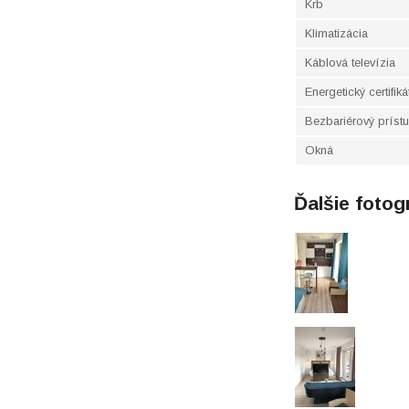
Krb
Klimatizácia
Káblová televízia
Energetický certifiká
Bezbariérový príst
Okná
Ďalšie fotog