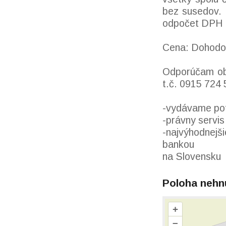
bez susedov. 
odpočet DPH !
Cena: Dohodo
Odporúčam obh
t.č. 0915 724 
-vydávame pot
-právny servis
-najvýhodnejš
bankou
na Slovensku
Poloha nehn
+
–