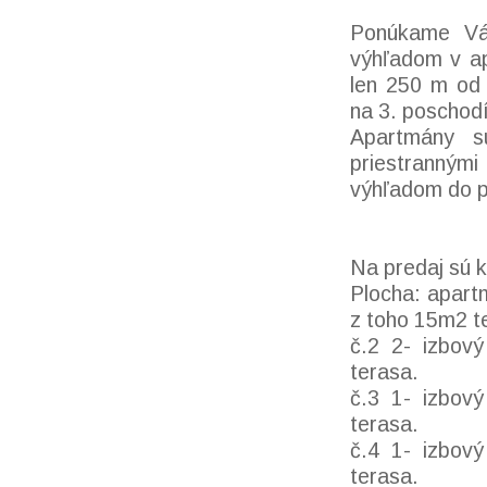
Ponúkame Vá
výhľadom v 
len 250 m od 
na 3. poschod
Apartmány s
priestranným
výhľadom do p
Na predaj sú k
Plocha: apart
z toho 15m2 t
č.2 2- izbov
terasa.
č.3 1- izbov
terasa.
č.4 1- izbov
terasa.