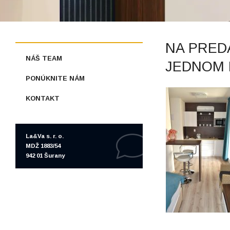
NA PRED
NÁŠ TEAM
JEDNOM 
PONÚKNITE NÁM
KONTAKT
La&Va s. r. o.
MDŽ 1883/54
942 01 Šurany