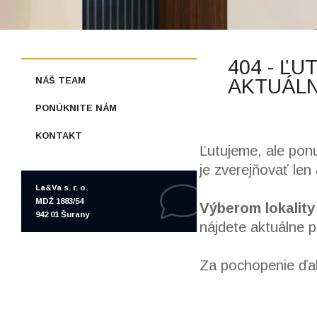
404 - ĽU
NÁŠ TEAM
AKTUÁLN
PONÚKNITE NÁM
KONTAKT
Ľutujeme, ale pon
je zverejňovať len
La&Va s. r. o.
MDŽ 1883/54
Výberom lokality
942 01 Šurany
nájdete aktuálne 
Za pochopenie ďa